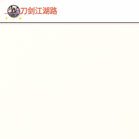
~~~
★
♡
✦
✧
♥
~
→
↗
刀剑江湖路
✦ ✧ ★