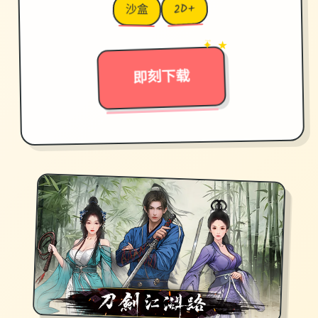
2D+
沙盒
✦ ★
→
即刻下载