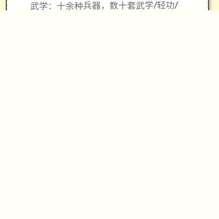
武学：十余种兵器，数十套武学/轻功/
内功、武学混用、神功、三才书系统、
天赋等
帮派玩法：自建帮派、帮派战争、吞并
帮派、收服帮派等
NPC互动：同伴、仇家、家仆、生育等
其他重要玩法：武林大会、随机事件、
生活、钓鱼、青楼、赌坊、地牢、捕
快、杀手等
【后续更新计划】