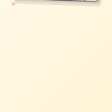
✧
♡
★
♥