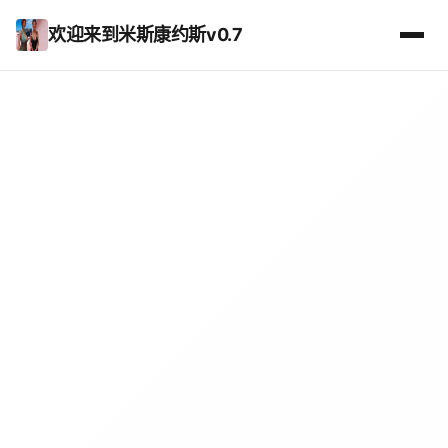
欢迎来到米斯康约斯v0.7