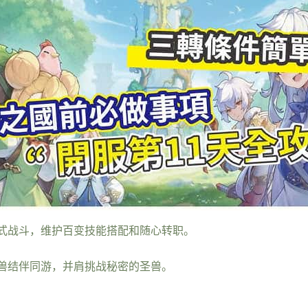
式战斗，维护百变技能搭配和随心转职。
兽结伴同游，并肩挑战秘密的圣兽。