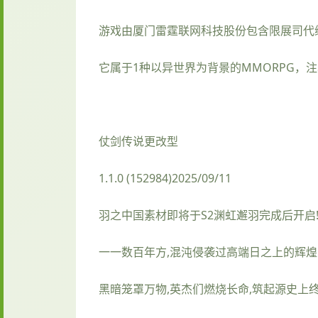
游戏由厦门雷霆联网科技股份包含限展司代缘故，
它属于1种以异世界为背景的MMORPG，
仗剑传说更改型
1.1.0 (152984)2025/09/11
羽之中国素材即将于S2渊虹邂羽完成后开启
一一数百年方,混沌侵袭过高端日之上的辉
黑暗笼罩万物,英杰们燃烧长命,筑起源史上终