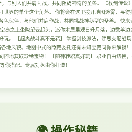
伴，与别人们并肩为战，共同阻碍神奇的圣兽。 《杖剑传说
汀世界的单个这个角落。 你将会在这里拨开地图迷雾，寻得
各色伙伴，与他们并肩作战，共同挑战神秘型的圣兽。 快来
浮空岛之上坐瞭望云起头，迷你木屋里观日升月落，边数羊边变
好玩。 【超爽战斗真不是羁】 掌握剑技魔法，肆思支配战
略各地风貌。地图中式的隐藏委托还有未知宝藏同你来解锁！
间随地获取珍稀宝物！ 【随神转职真好玩】 职业自由切换，
能等你搭配。专属对象由你打造！
🌍 操作秘籍