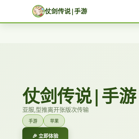
仗剑传说|手游
仗剑传说|手游
亚服,型推离开张版次传输
手游
苹果
🎉 立即体验