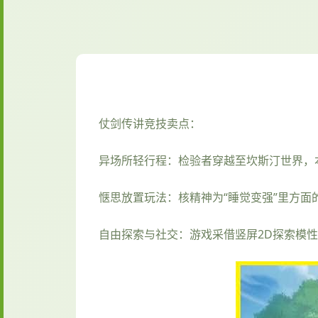
仗剑传讲竞技卖点：
异场所轻行程：检验者穿越至坎斯汀世界，
惬思放置玩法：核精神为“睡觉变强”里方
自由探索与社交：游戏采借竖屏2D探索模