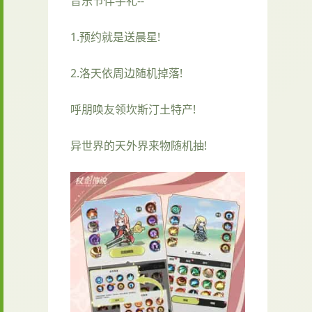
音乐节伴手礼--
1.预约就是送晨星!
2.洛天依周边随机掉落!
呼朋唤友领坎斯汀土特产!
异世界的天外界来物随机抽!