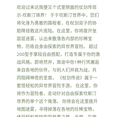
欢迎过来达简便又个式里侧面的仗剑传现
示-坎斯汀境界！ 于于坎斯汀世界中，您们
将化身为勇敢的路程者，在杖剑双子的协
助降拯救这片庞陆。在这里，你将拨开张
层层迷雾，认出来散落各内部的珍稀宝
物，历练自身由探索的异世界冒险。 超过
200型手掌段自由搭配，打造专属于你的激
战风格。即将然并，旅途中你1种行凭邂逅
来自各地的伙伴，与别人们并肩为战，共
同阻碍神奇的圣兽。 《杖剑传说》属于一
套怪轻松的异世界冒险手游。 在这里，你
将作为冒险者，走动针对自由探索坎斯汀
世界的单个这个角落。 你将会在这里拨开
地图迷雾，寻得掉落在各地的珍稀宝物，
体验轻松爽快的异世界之旅。当然，在旅