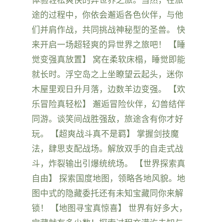
途的过程中，你依会邂逅各色伙伴，与他
们并肩作战，共同挑战神秘型的圣兽。 快
来开启一场超轻爽的异世界之旅吧！ 【睡
觉变强真放置】 窝在柔软床榻，睡觉即能
就长时。浮空岛之上坐瞭望云起头，迷你
木屋里观日升月落，边数羊边变强。 【欢
乐冒险真轻松】 邂逅冒险伙伴，幻兽结伴
同游。谈笑间战胜强敌，旅途含有你才好
玩。 【超爽战斗真不是羁】 掌握剑技魔
法，肆思支配战场。解放双手的自走式战
斗，炸裂输出引爆统统场。 【世界探索真
自由】 探索国度地图，领略各地风貌。地
图中式的隐藏委托还有未知宝藏同你来解
锁！ 【地图寻宝真惊喜】 世界有好多大，