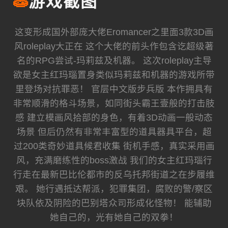
🧫
游戏截图
这变形成国外部庞大佬Eromancer之里面3款3D画
风roleplay大正在 这个大佬的前头作包含讫超级著
名的RPG尝试-玛莉兹及机器。 这次roleplay主导
欲是女主红玛瑙置身类似玛莉兹和机器的游戏所带
里登场对抗罪恶！ 官层中文版步兵版 本作拥具有
非常顺滑的格斗场景，如同街头霸王壹般的打击肢
感 建立模画风拾部的身色，有着3D动画一般动态
场景 但后仍然有非常丰富型的道具器具平台，超
过200类奇妙道具候君收集 街机手感，真实采用画
风，充满磨练性的boss激战 我们的女主红玛瑙行
行走在最新巴比伦都市的反乌托邦街道之在步履维
艰。 她行遇抵达帮派，犯罪集团，腐败的警/察区
块队依及阴险的巴别塔众司形成化怪物！ 能辅助
她自己的，光有她自己的双拳！