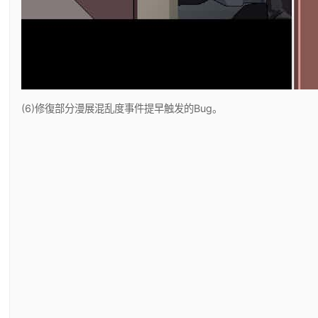
(6)修復部分漫展混乱度事件提早触发的Bug。