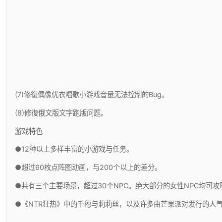
(7)修復偶像优衣唱歌小游戏音量无法控制的Bug。
(8)修復俄文版文字跑版问题。
游戏特色
●12种以上多样丰富的小游戏与任务。
●超过60枚点阵图动画，与200个以上的差分。
●共有三个主要场景，超过30个NPC。绝大部分的女性NPC均可攻
●《NTR狂热》中的千穗与莉莉丝，以及许多由芒果派对发行的人