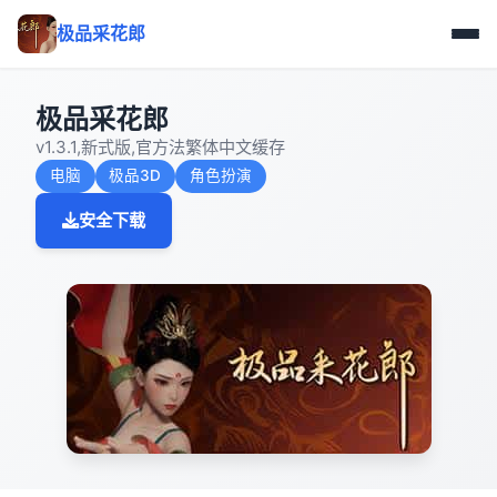
极品采花郎
极品采花郎
v1.3.1,新式版,官方法繁体中文缓存
电脑
极品3D
角色扮演
安全下载