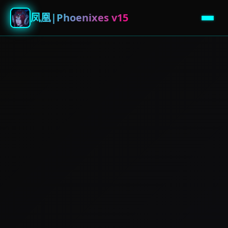
凤凰|Phoenixes v15