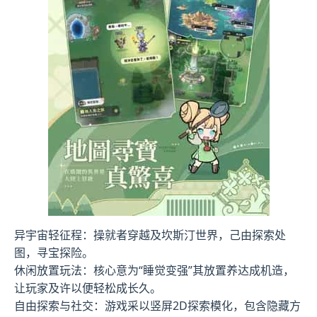
异宇宙轻征程：操就者穿越及坎斯汀世界，己由探索处
图，寻宝探险。
休闲放置玩法：核心意为“睡觉变强”其放置养达成机造，
让玩家及许以便轻松成长久。
自由探索与社交：游戏采以竖屏2D探索模化，包含隐藏方