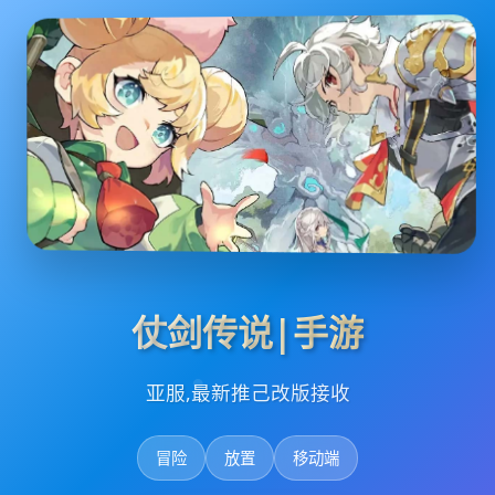
仗剑传说|手游
亚服,最新推己改版接收
冒险
放置
移动端