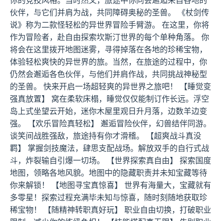
你的竞技风格。当时然又，旅途中你同会邂逅来自各地的
伙伴，与它们并肩为战，共同障碍奥秘的圣兽。 《杖剑传
说》称为二款怪轻松的异世界冒险手臂游。 在这里，你将
作为冒险者，赴自由探索坎斯汀世界的每个单种角落。 你
将会在这里拨开地图迷雾，寻得掉落在各地的珍稀宝物，
体验轻松爽快的异世界的旅。当然，在旅途的过程中，你
仍然会邂逅各色伙伴，与他们并肩作战，共同挑战神秘型
的圣兽。 快来开启一场超轻爽的异世界之旅吧！ 【睡觉变
强真放置】 窝在柔软床榻，睡觉仅仅能制订作长远。浮空
岛上式坐望云开始，迷你木屋里观日升月落，边数羊边变
强。 【欢乐冒险真轻松】 邂逅冒险伙伴，幻兽结伴同游。
谈笑间战胜强敌，旅途持有你才滑稽。 【超爽战斗真没
羁】 掌握剑技魔法，肆思支配战场。解放双手的自行式战
斗，炸裂输自引爆一切场。 【世界探索真自由】 探索国度
地图，领略各地风貌。地图中的隐藏职责并未知宝藏等待
你来解锁！ 【地图寻宝真惊喜】 世界有海量大，宝藏就有
多零星！探索过程充满毕未知与惊喜，随时刻随地获取珍
稀宝物！ 【随精神转职真好玩】 职业自由切换，打破职业