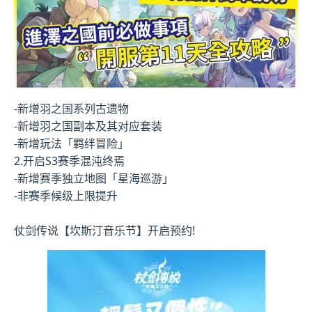
-新增羽之国系列古遗物
-新增羽之国副本及其对应套装
-新增玩法「羁绊冒险」
2.开启S3赛季混沌终焉
-新增赛季独立地图「星海巡游」
-非赛季候级上限提升
仗剑传说【坎斯汀音乐节】开启预约!