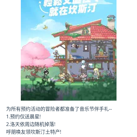
为所有预约活动的冒险者都准备了音乐节伴手礼--
1.预约仅送晨星!
2.洛天依周边随机掉落!
呼朋唤友领坎斯汀土特产!