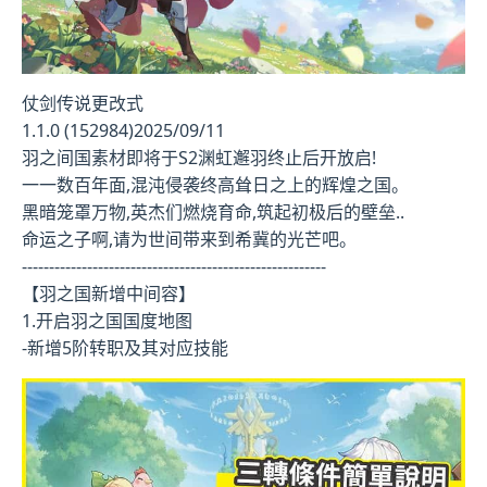
仗剑传说更改式
1.1.0 (152984)2025/09/11
羽之间国素材即将于S2渊虹邂羽终止后开放启!
一一数百年面,混沌侵袭终高耸日之上的辉煌之国。
黑暗笼罩万物,英杰们燃烧育命,筑起初极后的壁垒..
命运之子啊,请为世间带来到希冀的光芒吧。
--------------------------------------------------------
【羽之国新增中间容】
1.开启羽之国国度地图
-新增5阶转职及其对应技能