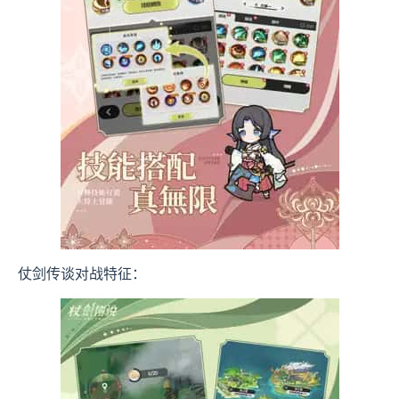
仗剑传谈对战特征：