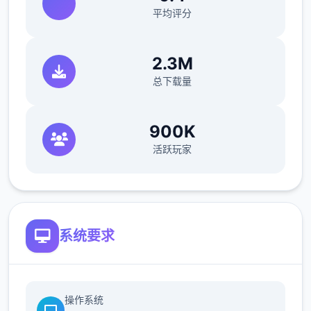
微改动/问题修复：
平均评分
修复了由于压缩导致的所有动画不连贯以及不
详尽质疑题
2.3M
总下载量
修复了选择多个类别时音乐播放器中或许出现
的软锁问题
900K
修复了艾因在集市后的活动空法在画廊中解锁
活跃玩家
的问题。
如果您至部分瞧过一次该活动，加上载缓存应
该可以追溯解锁。
系统要求
简化了双胞胎市场场景的条件（目前访问它更
一致）
修复了如果玩家没有与 Kateryna 谈恋爱，
操作系统