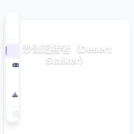
💡 热门推荐
沙漠追猎者（Desert
Stalker）
官方法国语，赠送导入
9.4
评分
2.3M
下载