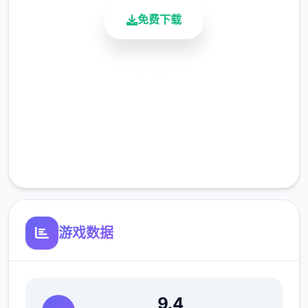
免费下载
但如果冲着剧情同世界观来玩，那么H内容出
现时，反而会有一种调剂的感觉。
升级鲜日志：
安全下载
0.18.4 更新版
高速安装
完全免费
翻译更新
客服支持
新增西班牙语翻译（贡献者：Darax）
更新繁体中文翻译（贡献者：AHHCrazy）
游戏数据
V0.18.3
9.4