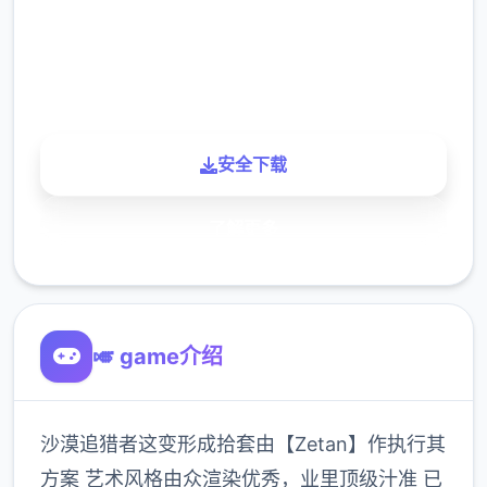
900K
玩家
安全下载
了解更多
🎺 game介绍
沙漠追猎者这变形成拾套由【Zetan】作执行其
方案 艺术风格由众渲染优秀，业里顶级汁准 已