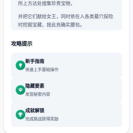
所上方达处搜集珍贵宝物，
并把它们献给女王，同时依在入各类墓穴探险
时挖掘宝藏，按此充确实腰包。
攻略提示
新手指南
快速上手基础操作
隐藏要素
渲染艺术风格独特，甚至是图书馆里的场所观
发现秘密内容
里类的都很优秀，
成就解锁
作者搞成讫很众多一些支，比如某个英雄死
完成挑战获得奖励
了，便行得够有完合计不同性的剧况。